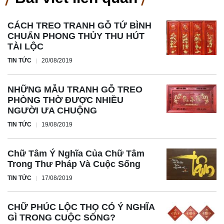
CÁCH TREO TRANH GỖ TỨ BÌNH
CHUẨN PHONG THỦY THU HÚT
TÀI LỘC
TIN TỨC
20/08/2019
NHỮNG MẪU TRANH GỖ TREO
PHÒNG THỜ ĐƯỢC NHIỀU
NGƯỜI ƯA CHUỘNG
TIN TỨC
19/08/2019
Chữ Tâm Ý Nghĩa Của Chữ Tâm
Trong Thư Pháp Và Cuộc Sống
TIN TỨC
17/08/2019
CHỮ PHÚC LỘC THỌ CÓ Ý NGHĨA
GÌ TRONG CUỘC SỐNG?