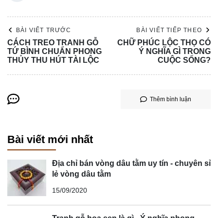
BÀI VIẾT TRƯỚC
BÀI VIẾT TIẾP THEO
CÁCH TREO TRANH GỖ
CHỮ PHÚC LỘC THỌ CÓ
TỨ BÌNH CHUẨN PHONG
Ý NGHĨA GÌ TRONG
THỦY THU HÚT TÀI LỘC
CUỘC SỐNG?
Thêm bình luận
Bài viết mới nhất
Địa chỉ bán vòng dâu tằm uy tín - chuyên sỉ
lẻ vòng dâu tằm
15/09/2020