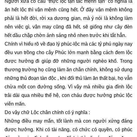
Người xưa có câu “thực lộc tận tắc mệnh tận” có nghĩa là
ăn hết lộc thì vận mệnh cũng hết. Ở đây vận mệnh không
phải là hết đời, rời xa dương gian, mà ý nói là không làm
nên việc gì, vận may cũng đã hết, sẽ giống như cây đèn
hết dầu chập chờn ánh sáng nhỏ nhen trước khi tắt hẳn.
Chính vì hiểu rõ về đạo lý phúc-lộc mà các tỷ phú ngày nay
đều vun trồng cho cây Phúc lớn mạnh bằng cách đem lộc
được hưởng đi giúp đỡ những người nghèo khổ. Trong
thương trường họ cũng làm ăn chân chính, không sử dụng
những thủ đoạn tàn độc , khi đối thủ làm ăn thất bại, họ vẫn
chừa một con đường sống. Vì vậy mà nhiều gia đình lộc
trải dài qua nhiều thế hệ, con cháu được hưởng phúc lộc
viên mãn.
Do vậy chữ Lộc chân chính có ý nghĩa :
Những điều may mắn, tốt lành mà con người xứng đáng
được hưởng. Khi có tài năng, có chức có quyền, có phúc