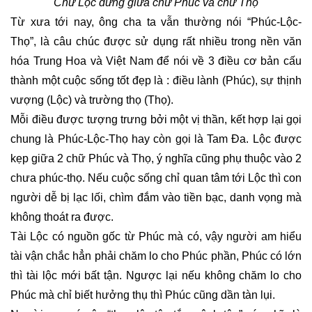
Chữ Lộc đứng giữa chữ Phúc và chữ Thọ
Từ xưa tới nay, ông cha ta vẫn thường nói “Phúc-Lộc-
Thọ”, là câu chúc được sử dụng rất nhiều trong nền văn
hóa Trung Hoa và Việt Nam để nói về 3 điều cơ bản cấu
thành một cuộc sống tốt đẹp là : điều lành (Phúc), sự thịnh
vượng (Lộc) và trường thọ (Thọ).
Mỗi điều được tượng trưng bởi một vị thần, kết hợp lại gọi
chung là Phúc-Lộc-Thọ hay còn gọi là Tam Đa. Lộc được
kẹp giữa 2 chữ Phúc và Thọ, ý nghĩa cũng phụ thuộc vào 2
chưa phúc-thọ. Nếu cuộc sống chỉ quan tâm tới Lộc thì con
người dễ bị lạc lối, chìm đắm vào tiền bạc, danh vọng mà
không thoát ra được.
Tài Lộc có nguồn gốc từ Phúc mà có, vậy người am hiểu
tài vận chắc hẳn phải chăm lo cho Phúc phần, Phúc có lớn
thì tài lộc mới bất tận. Ngược lại nếu không chăm lo cho
Phúc mà chỉ biết hưởng thụ thì Phúc cũng dần tàn lụi.