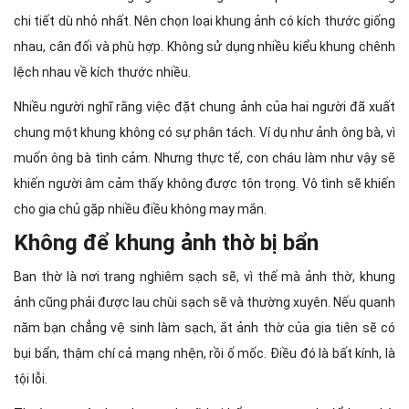
chi tiết dù nhỏ nhất. Nên chọn loại khung ảnh có kích thước giống
nhau, cân đối và phù hợp. Không sử dụng nhiều kiểu khung chênh
lệch nhau về kích thước nhiều.
Nhiều người nghĩ rằng việc đặt chung ảnh của hai người đã xuất
chung một khung không có sự phân tách. Ví dụ như ảnh ông bà, vì
muốn ông bà tình cảm. Nhưng thực tế, con cháu làm như vậy sẽ
khiến người âm cảm thấy không được tôn trọng. Vô tình sẽ khiến
cho gia chủ gặp nhiều điều không may mắn.
Không để khung ảnh thờ bị bẩn
Ban thờ là nơi trang nghiêm sạch sẽ, vì thế mà ảnh thờ, khung
ảnh cũng phải được lau chùi sạch sẽ và thường xuyên. Nếu quanh
năm bạn chẳng vệ sinh làm sạch, ắt ảnh thờ của gia tiên sẽ có
bụi bẩn, thậm chí cả mạng nhện, rồi ố mốc. Điều đó là bất kính, là
tội lỗi.