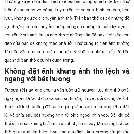
Thường xuyên lau dọn sạch sẽ bụi bẩn xung quanh để ban thờ
luôn được sạch và sáng. Tuy nhiên trong quá trình lau dọn, bạn
lưu ý không được di chuyển ảnh thờ. Trên ban thờ sẽ có những đồ
vật được phép di chuyển nhưng cũng có những đồ cấm kỵ việc di
chuyển. Khi bạn hiểu và nhớ được những vấn đề này. Thì việc dọn
dẹp của bạn sẽ không mắc phải lỗi. Thờ cúng tổ tiên ảnh hưởng
tới hậu vận của con cháu sau này. Vì thế mà những vấn đề liên
quan tới ban thờ đều rất quan trọng.
Không đặt ảnh khung ảnh thờ lệch và
ngang với bát hương
Từ xưa tới nay, ông cha ta vẫn luôn giữ nguyên tắc ảnh thờ phải
ngay ngắn. Được đặt phía sau bát hương. Tuyệt đối không để ảnh
thờ bị xô lệch, không đặt ảnh ngang hàng với bát hương. Phải đặt
lùi về phía sau bát hương tính từ phía ngoài nhìn vào. Đôi khi có
thể con cháu không biết mà vô tình đặt như vậy. Mà không biết có
thể gây ra nhiều hiểm họa cho gia đình. Ảnh hưởng tới phước