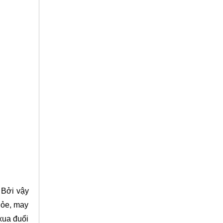
 Bởi vậy
khỏe, may
xua đuổi