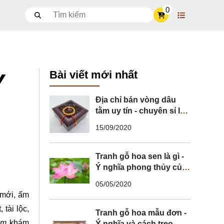
0
Bài viết mới nhất
Y
Địa chỉ bán vòng dâu
tằm uy tín - chuyên sỉ lẻ
vòng dâu tằm
15/09/2020
Tranh gỗ hoa sen là gì -
Ý nghĩa phong thủy của
tranh hoa sen
05/05/2020
 mới, ấm
 tài lộc,
Tranh gỗ hoa mẫu đơn -
om
khám
Ý nghĩa và cách treo