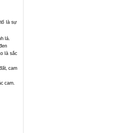
tố là sự
h lá.
 đen
o là sắc
đất, cam
ặc cam.