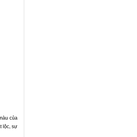
 màu của
t lộc, sự