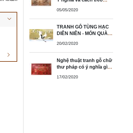
tranh mẫu đơn hợp
05/05/2020
phong thủy
TRANH GỖ TÙNG HẠC
DIÊN NIÊN - MÓN QUÀ
TRƯỜNG TỒN VỚI
20/02/2020
CUỘC SỐNG
Nghệ thuật tranh gỗ chữ
thư pháp có ý nghĩa gì?
Mẫu tranh được ưa
17/02/2020
chuộng