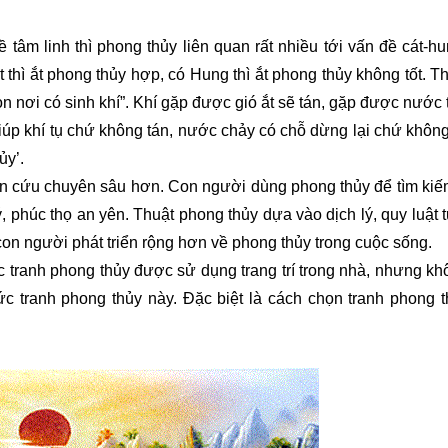
âm linh thì phong thủy liên quan rất nhiều tới vấn đề cát-hu
 thì ắt phong thủy hợp, có Hung thì ắt phong thủy không tốt. T
ọn nơi có sinh khí”. Khí gặp được gió ắt sẽ tán, gặp được nước
úp khí tụ chứ không tán, nước chảy có chỗ dừng lại chứ không
ủy’.
ên cứu chuyên sâu hơn. Con người dùng phong thủy để tìm kiế
, phúc thọ an yên. Thuật phong thủy dựa vào dịch lý, quy luật t
n người phát triển rộng hơn về phong thủy trong cuộc sống.
 tranh phong thủy được sử dụng trang trí trong nhà, nhưng kh
ức tranh phong thủy này. Đặc biệt là cách chọn tranh phong 