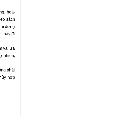
ng, họa-
heo sách
 thì dừng
 chảy đi
m và lựa
ự nhiên,
ông phải
thủy hợp