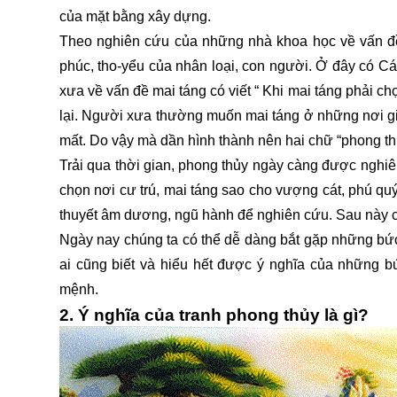
của mặt bằng xây dựng.
Theo nghiên cứu của những nhà khoa học về vấn đề t
phúc, tho-yểu của nhân loại, con người. Ở đây có Cát
xưa về vấn đề mai táng có viết “ Khi mai táng phải ch
lại. Người xưa thường muốn mai táng ở những nơi gi
mất. Do vậy mà dần hình thành nên hai chữ “phong th
Trải qua thời gian, phong thủy ngày càng được nghi
chọn nơi cư trú, mai táng sao cho vượng cát, phú quý
thuyết âm dương, ngũ hành để nghiên cứu. Sau này co
Ngày nay chúng ta có thể dễ dàng bắt gặp những bức
ai cũng biết và hiểu hết được ý nghĩa của những b
mệnh.
2. Ý nghĩa của tranh phong thủy là gì?