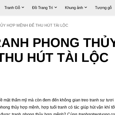
Tranh Gỗ
Đồ Trang Trí
Khung ảnh
Tượng gỗ
Y HỢP MỆNH ĐỂ THU HÚT TÀI LỘC
RANH PHONG THỦ
THU HÚT TÀI LỘC
về mặt thẩm mỹ mà còn đem đến không gian treo tranh sự tươi
hong thủy hợp mệnh, hợp tuổi tranh có tác giúp hút vận khí tốt,
ọn được tranh phong thủy hợp mệnh? Cùng
tranhgotreotuong.c