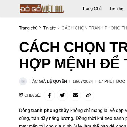
Trang Chủ
Liên hệ
Trang chủ
Tin tức
CÁCH CHỌN TRANH PHONG THỦ
CÁCH CHỌN T
HỢP MỆNH ĐỂ 
TÁC GIẢ
LỆ QUYÊN
19/07/2024
17 PHÚT ĐỌC
CHIA SẺ:
Dòng
tranh phong thủy
không chỉ mang lại vẻ đẹp 
cúng, tràn đầy năng lượng. Đồng thời khi treo tranh p
may mắn tới cho gia đình. Vậy làm thế nào để ch