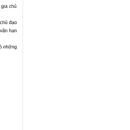
 gia chủ
 chủ đạo
, vận hạn
có những