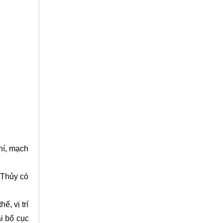
hí, mạch
 Thủy có
ế, vị trí
i bố cục