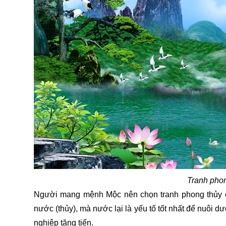
Tranh pho
Người mang mệnh Mộc nên chọn tranh phong thủy 
nước (thủy), mà nước lại là yếu tố tốt nhất để nuôi dưỡ
nghiệp tăng tiến.