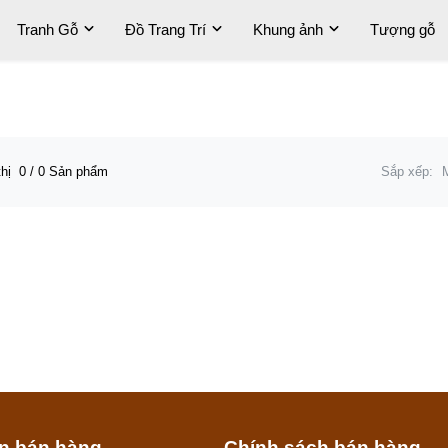
Tranh Gỗ
Đồ Trang Trí
Khung ảnh
Tượng gỗ
thị
0
/ 0 Sản phẩm
Sắp xếp:
in bán hàng
Chính sách bán hàng