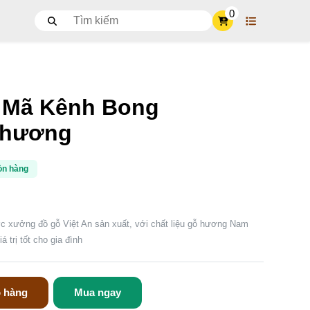
0
t Mã Kênh Bong
 hương
òn hàng
c xưởng đồ gỗ Việt An sản xuất, với chất liệu gỗ hương Nam
 trị tốt cho gia đình
 hàng
Mua ngay