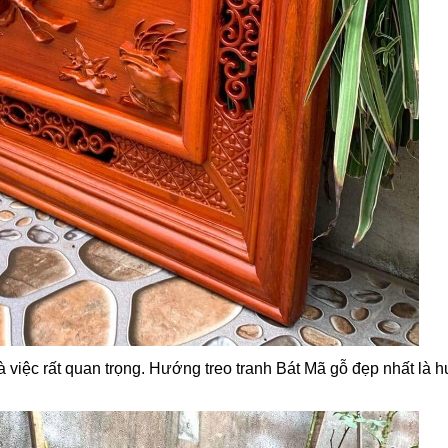
là việc rất quan trọng. Hướng treo tranh Bát Mã gỗ đẹp nhất l