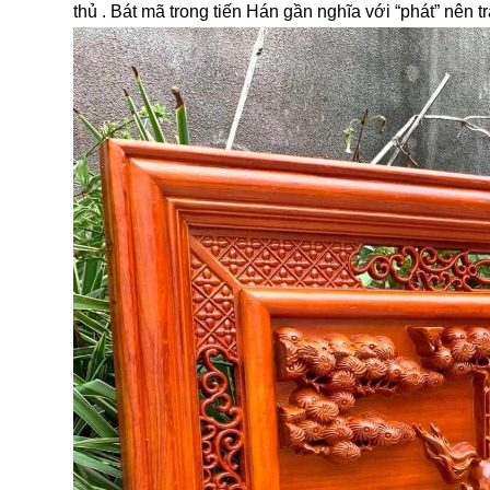
thủ . Bát mã trong tiến Hán gần nghĩa với “phát” nên 