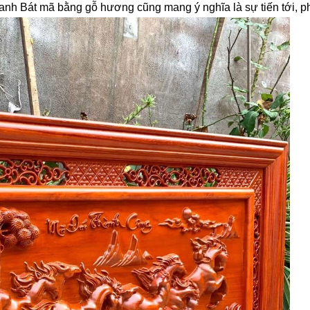
tranh Bát mã bằng gỗ hương cũng mang ý nghĩa là sự tiến tới, phá