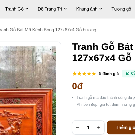
Tranh Gỗ
Đồ Trang Trí
Khung ảnh
Tượng gỗ
ranh Gỗ Bát Mã Kênh Bong 127x67x4 Gỗ hương
Tranh Gỗ Bá
127x67x4 Gỗ
5 đánh giá
C
0đ
Tranh gỗ mã đão thành công đượ
Phi bền đẹp, giá tốt đem những giá
Thêm giỏ