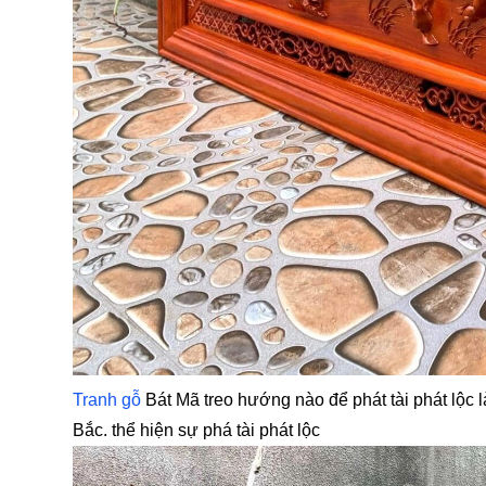
Tranh gỗ
Bát Mã treo hướng nào để phát tài phát lộc 
Bắc. thể hiện sự phá tài phát lộc