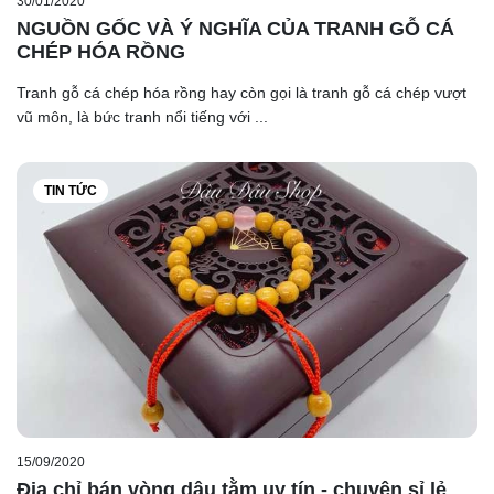
30/01/2020
NGUỒN GỐC VÀ Ý NGHĨA CỦA TRANH GỖ CÁ
CHÉP HÓA RỒNG
Tranh gỗ cá chép hóa rồng hay còn gọi là tranh gỗ cá chép vượt
vũ môn, là bức tranh nổi tiếng với ...
TIN TỨC
15/09/2020
Địa chỉ bán vòng dâu tằm uy tín - chuyên sỉ lẻ