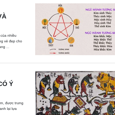
VÀ
 của nhiều
ng vẻ đẹp cho
ng ...
CÓ Ý
am, được trưng
anh lại lựa