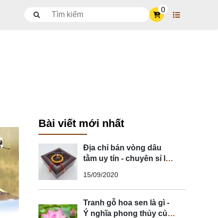
0
Bài viết mới nhất
Địa chỉ bán vòng dâu
tằm uy tín - chuyên sỉ lẻ
vòng dâu tằm
15/09/2020
Tranh gỗ hoa sen là gì -
Ý nghĩa phong thủy của