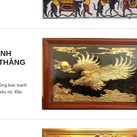
ÁNH
 THĂNG
hững bức tranh
 hữu nó. Đặc