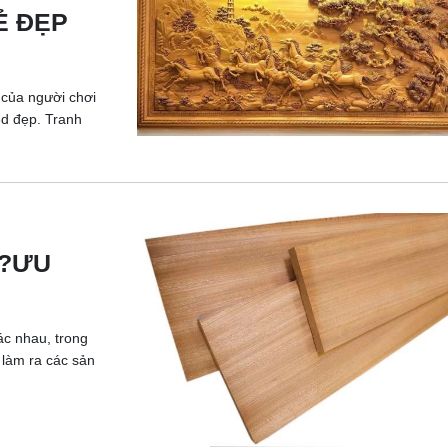
Ẻ ĐẸP
 của người chơi
3d đẹp. Tranh
G?ƯU
ác nhau, trong
 làm ra các sản