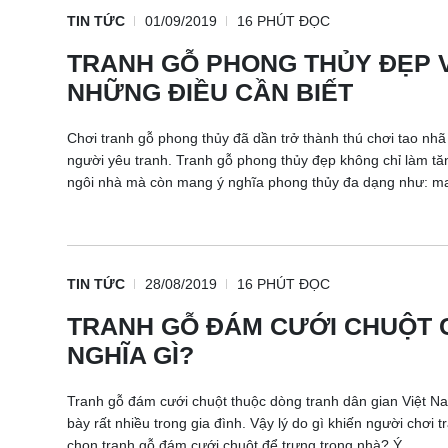
TIN TỨC
01/09/2019
16 PHÚT ĐỌC
TRANH GỖ PHONG THỦY ĐẸP 
NHỮNG ĐIỀU CẦN BIẾT
Chơi tranh gỗ phong thủy đã dần trở thành thú chơi tao nhã
người yêu tranh. Tranh gỗ phong thủy đẹp không chỉ làm tă
ngôi nhà mà còn mang ý nghĩa phong thủy đa dạng như: ma
TIN TỨC
28/08/2019
16 PHÚT ĐỌC
TRANH GỖ ĐÁM CƯỚI CHUỘT 
NGHĨA GÌ?
Tranh gỗ đám cưới chuột thuộc dòng tranh dân gian Việt N
bày rất nhiều trong gia đình. Vậy lý do gì khiến người chơi tr
chọn tranh gỗ đám cưới chuột để trưng trong nhà? Ý ...