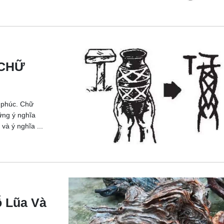
 CHỮ
 phúc. Chữ
ững ý nghĩa
à ý nghĩa ...
ỗ Lũa Và