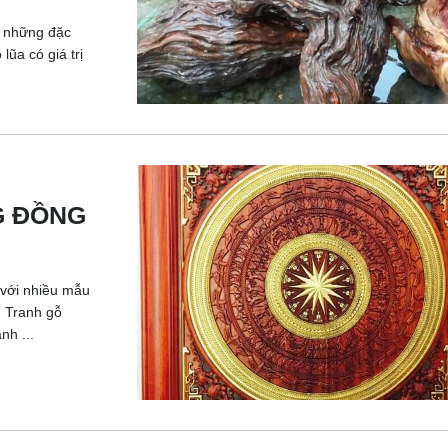
i những đặc
lũa có giá trị
G ĐỒNG
 với nhiều mẫu
 Tranh gỗ
nh ...