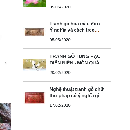
tranh hoa sen
05/05/2020
Tranh gỗ hoa mẫu đơn -
Ý nghĩa và cách treo
tranh mẫu đơn hợp
05/05/2020
phong thủy
TRANH GỖ TÙNG HẠC
DIÊN NIÊN - MÓN QUÀ
TRƯỜNG TỒN VỚI
20/02/2020
CUỘC SỐNG
Nghệ thuật tranh gỗ chữ
thư pháp có ý nghĩa gì?
Mẫu tranh được ưa
17/02/2020
chuộng