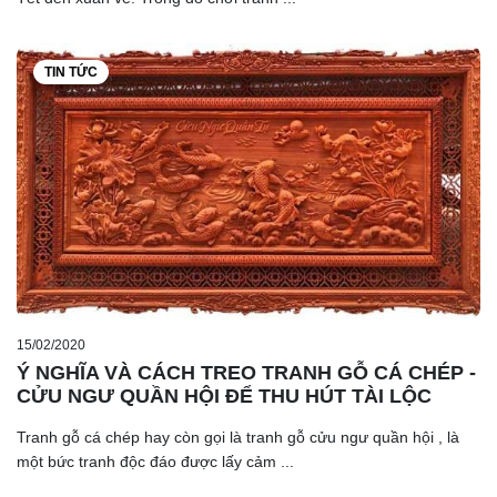
TIN TỨC
15/02/2020
Ý NGHĨA VÀ CÁCH TREO TRANH GỖ CÁ CHÉP -
CỬU NGƯ QUẦN HỘI ĐỂ THU HÚT TÀI LỘC
Tranh gỗ cá chép hay còn gọi là tranh gỗ cửu ngư quần hội , là
một bức tranh độc đáo được lấy cảm ...