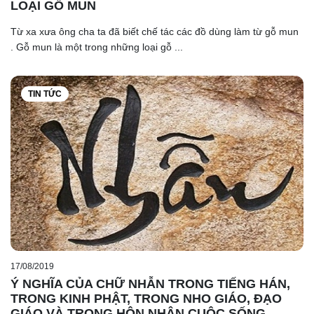
LOẠI GỖ MUN
Từ xa xưa ông cha ta đã biết chế tác các đồ dùng làm từ gỗ mun
. Gỗ mun là một trong những loại gỗ ...
TIN TỨC
17/08/2019
Ý NGHĨA CỦA CHỮ NHẪN TRONG TIẾNG HÁN,
TRONG KINH PHẬT, TRONG NHO GIÁO, ĐẠO
GIÁO VÀ TRONG HÔN NHÂN CUỘC SỐNG