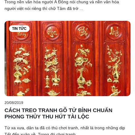
Trong nền văn hóa người Á Đông nói chung và nền văn hóa
người việt nói riêng thì chữ Tâm đã trở ...
TIN TỨC
20/08/2019
CÁCH TREO TRANH GỖ TỨ BÌNH CHUẨN
PHONG THỦY THU HÚT TÀI LỘC
Từ xa xưa, dân ta đã có thú chơi tranh, nhất là trong những dịp
Tết đến xuân về. Trong đó chơi tranh ...