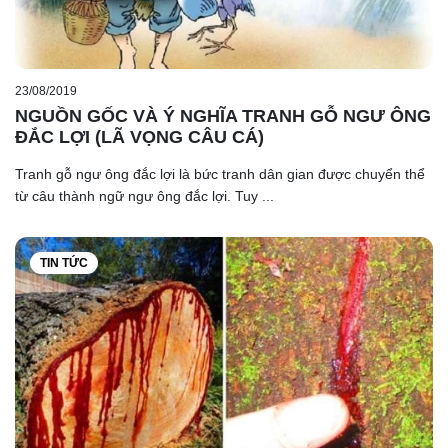
23/08/2019
NGUỒN GỐC VÀ Ý NGHĨA TRANH GỖ NGƯ ÔNG
ĐẮC LỢI (LÃ VỌNG CÂU CÁ)
Tranh gỗ ngư ông đắc lợi là bức tranh dân gian được chuyển thể
từ câu thành ngữ ngư ông đắc lợi. Tuy ...
TIN TỨC