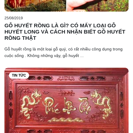
25/08/2019
GỖ HUYẾT RỒNG LÀ GÌ? CÓ MẤY LOẠI GỖ
HUYẾT LONG VÀ CÁCH NHẬN BIẾT GỖ HUYẾT
RỒNG THẬT
Gỗ huyết rồng là một loại gỗ quý, có rất nhiều công dụng trong
cuộc sống . Không những vậy, gỗ huyết ...
TIN TỨC